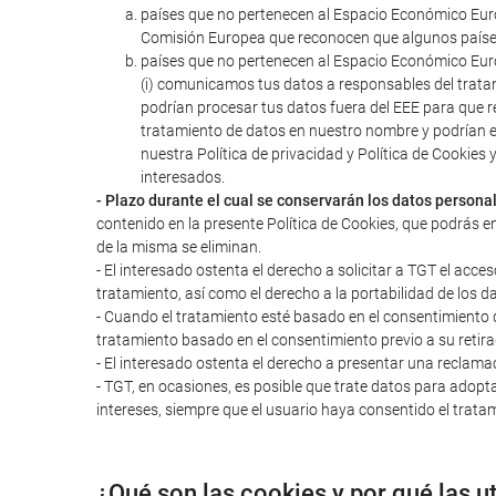
países que no pertenecen al Espacio Económico Euro
Comisión Europea que reconocen que algunos paíse
países que no pertenecen al Espacio Económico Euro
(i) comunicamos tus datos a responsables del trata
podrían procesar tus datos fuera del EEE para que r
tratamiento de datos en nuestro nombre y podrían 
nuestra Política de privacidad y Política de Cookie
interesados.
- Plazo durante el cual se conservarán los datos persona
contenido en la presente Política de Cookies, que podrás e
de la misma se eliminan.
- El interesado ostenta el derecho a solicitar a TGT el acces
tratamiento, así como el derecho a la portabilidad de los d
- Cuando el tratamiento esté basado en el consentimiento del
tratamiento basado en el consentimiento previo a su retira
- El interesado ostenta el derecho a presentar una reclama
- TGT, en ocasiones, es posible que trate datos para adopta
intereses, siempre que el usuario haya consentido el tratam
¿Qué son las cookies y por qué las u