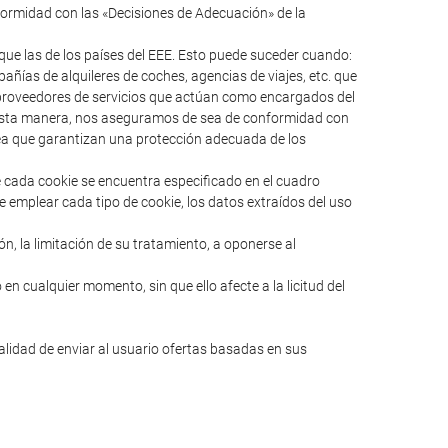
formidad con las «Decisiones de Adecuación» de la
ue las de los países del EEE. Esto puede suceder cuando:
ías de alquileres de coches, agencias de viajes, etc. que
s proveedores de servicios que actúan como encargados del
e esta manera, nos aseguramos de sea de conformidad con
pea que garantizan una protección adecuada de los
e cada cookie se encuentra especificado en el cuadro
e emplear cada tipo de cookie, los datos extraídos del uso
ión, la limitación de su tratamiento, a oponerse al
en cualquier momento, sin que ello afecte a la licitud del
nalidad de enviar al usuario ofertas basadas en sus