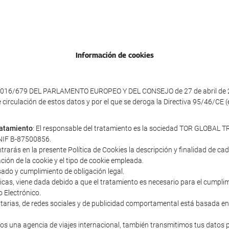
Información de cookies
016/679 DEL PARLAMENTO EUROPEO Y DEL CONSEJO de 27 de abril de 2016 
e circulación de estos datos y por el que se deroga la Directiva 95/46/CE
tratamiento
: El responsable del tratamiento es la sociedad TOR GLOBAL TR
y NIF B-87500856.
ntrarás en la presente Política de Cookies la descripción y finalidad de c
ación de la cookie y el tipo de cookie empleada.
sado y cumplimiento de obligación legal.
cnicas, viene dada debido a que el tratamiento es necesario para el cumpl
o Electrónico.
icitarias, de redes sociales y de publicidad comportamental está basada en
s una agencia de viajes internacional, también transmitimos tus datos 