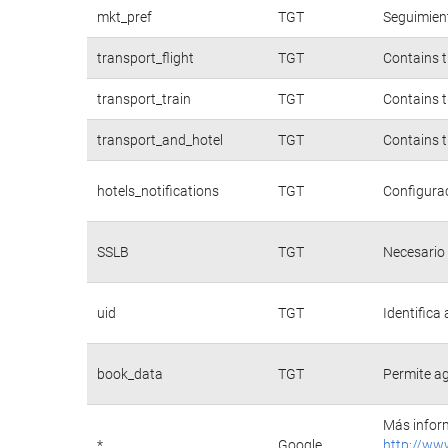
mkt_pref
TGT
Seguimient
transport_flight
TGT
Contains t
transport_train
TGT
Contains t
transport_and_hotel
TGT
Contains t
hotels_notifications
TGT
Configurac
SSLB
TGT
Necesario 
uid
TGT
Identifica
book_data
TGT
Permite ag
Más inform
*
Google
http://ww