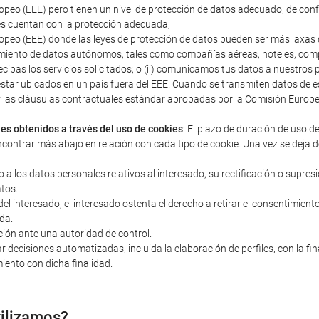
peo (EEE) pero tienen un nivel de protección de datos adecuado, de con
s cuentan con la protección adecuada;
peo (EEE) donde las leyes de protección de datos pueden ser más laxas q
miento de datos autónomos, tales como compañías aéreas, hoteles, compañ
ecibas los servicios solicitados; o (ii) comunicamos tus datos a nuestro
estar ubicados en un país fuera del EEE. Cuando se transmiten datos d
s y las cláusulas contractuales estándar aprobadas por la Comisión Euro
les obtenidos a través del uso de cookies
: El plazo de duración de uso d
ncontrar más abajo en relación con cada tipo de cookie. Una vez se deja d
o a los datos personales relativos al interesado, su rectificación o supres
atos.
 interesado, el interesado ostenta el derecho a retirar el consentimiento 
da.
ción ante una autoridad de control.
r decisiones automatizadas, incluida la elaboración de perfiles, con la fi
iento con dicha finalidad.
tilizamos?