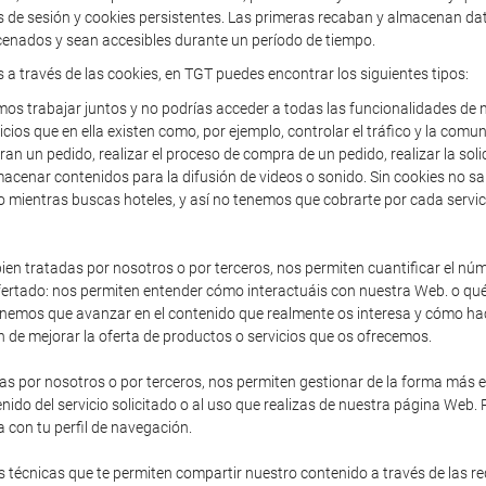
de sesión y cookies persistentes. Las primeras recaban y almacenan dato
enados y sean accesibles durante un período de tiempo.
s a través de las cookies, en TGT puedes encontrar los siguientes tipos:
os trabajar juntos y no podrías acceder a todas las funcionalidades de n
icios que en ella existen como, por ejemplo, controlar el tráfico y la comun
an un pedido, realizar el proceso de compra de un pedido, realizar la solic
acenar contenidos para la difusión de videos o sonido. Sin cookies no sa
o mientras buscas hoteles, y así no tenemos que cobrarte por cada servic
en tratadas por nosotros o por terceros, nos permiten cuantificar el núme
io ofertado: nos permiten entender cómo interactuáis con nuestra Web. o 
enemos que avanzar en el contenido que realmente os interesa y cómo hac
 de mejorar la oferta de productos o servicios que os ofrecemos.
as por nosotros o por terceros, nos permiten gestionar de la forma más efi
nido del servicio solicitado o al uso que realizas de nuestra página Web.
 con tu perfil de navegación.
 técnicas que te permiten compartir nuestro contenido a través de las r