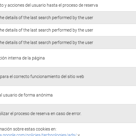
o y acciones del usuario hasta el proceso de reserva
he details of the last search performed by the user
he details of the last search performed by the user
he details of the last search performed by the user
ión interna de la página
para el correcto funcionamiento del sitio web
 al usuario de forma anónima
ilizar el proceso de reserva en caso de error.
ación sobre estas cookies en:
w.google.com/policies/technologies/ads/
y