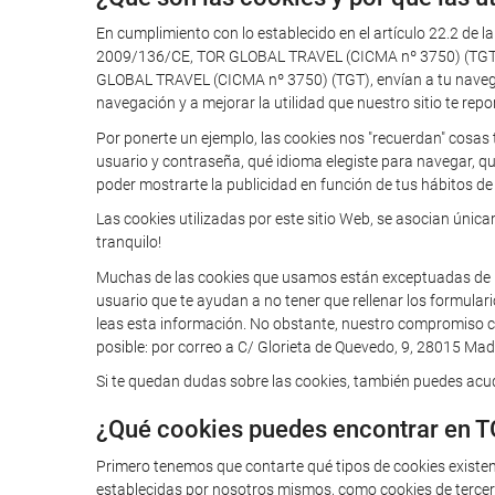
En cumplimiento con lo establecido en el artículo 22.2 de l
2009/136/CE, TOR GLOBAL TRAVEL (CICMA nº 3750) (TGT) te
GLOBAL TRAVEL (CICMA nº 3750) (TGT), envían a tu navegador
navegación y a mejorar la utilidad que nuestro sitio te repo
Por ponerte un ejemplo, las cookies nos "recuerdan" cosas 
usuario y contraseña, qué idioma elegiste para navegar, q
poder mostrarte la publicidad en función de tus hábitos de 
Las cookies utilizadas por este sitio Web, se asocian úni
tranquilo!
Muchas de las cookies que usamos están exceptuadas de la o
usuario que te ayudan a no tener que rellenar los formular
leas esta información. No obstante, nuestro compromiso con
posible: por correo a C/ Glorieta de Quevedo, 9, 28015 Madr
Si te quedan dudas sobre las cookies, también puedes acudi
¿Qué cookies puedes encontrar en 
Primero tenemos que contarte qué tipos de cookies existe
establecidas por nosotros mismos, como cookies de tercero