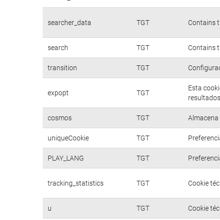
searcher_data
TGT
Contains t
search
TGT
Contains t
transition
TGT
Configurac
Esta cooki
expopt
TGT
resultados
cosmos
TGT
Almacena d
uniqueCookie
TGT
Preferenci
PLAY_LANG
TGT
Preferenci
tracking_statistics
TGT
Cookie téc
u
TGT
Cookie téc