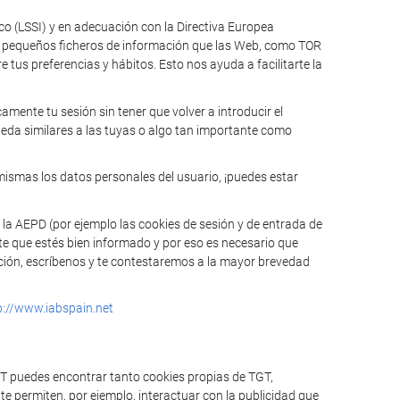
ico (LSSI) y en adecuación con la Directiva Europea
n pequeños ficheros de información que las Web, como TOR
tus preferencias y hábitos. Esto nos ayuda a facilitarte la
mente tu sesión sin tener que volver a introducir el
ueda similares a las tuyas o algo tan importante como
mismas los datos personales del usuario, ¡puedes estar
 la AEPD (por ejemplo las cookies de sesión y de entrada de
te que estés bien informado y por eso es necesario que
mación, escríbenos y te contestaremos a la mayor brevedad
p://www.iabspain.net
GT puedes encontrar tanto cookies propias de TGT,
e permiten, por ejemplo, interactuar con la publicidad que