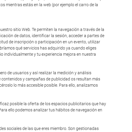
s mientras estás en la web (por ejemplo el carro de la
uestro sitio Web. Te permiten la navegación a través de la
icación de datos, identificar la sesión, acceder a partes de
itud de inscripción o participación en un evento, utilizar
bríamos qué servicios has adquirido ya cuando eliges
io individualmente y tu experiencia mejora en nuestra
ro de usuarios y así realizar la medición y análisis
qué contenidos y campañas de publicidad os resultan más
éroslo lo más accesible posible. Para ello, analizamos
caz posible la oferta de los espacios publicitarios que hay
 Para ello podemos analizar tus hábitos de navegación en
edes sociales de las que eres miembro. Son gestionadas