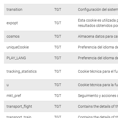
transition
TGT
Configuración del siste
Esta cookie es utilizada
expopt
TGT
resultados obtenidos por
cosmos
TGT
Almacena datos para cate
uniqueCookie
TGT
Preferencia del idioma d
PLAY_LANG
TGT
Preferencia del idioma d
tracking_statistics
TGT
Cookie técnica para el f
u
TGT
Cookie técnica para la f
mkt_pref
TGT
Seguimiento y acciones d
transport_flight
TGT
Contains the details of 
transport_train
TGT
Contains the details of 