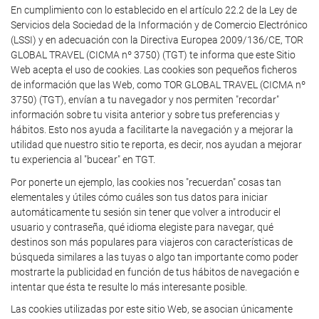
En cumplimiento con lo establecido en el artículo 22.2 de la Ley de
Servicios dela Sociedad de la Información y de Comercio Electrónico
(LSSI) y en adecuación con la Directiva Europea 2009/136/CE, TOR
GLOBAL TRAVEL (CICMA nº 3750) (TGT) te informa que este Sitio
Web acepta el uso de cookies. Las cookies son pequeños ficheros
de información que las Web, como TOR GLOBAL TRAVEL (CICMA nº
3750) (TGT), envían a tu navegador y nos permiten "recordar"
información sobre tu visita anterior y sobre tus preferencias y
hábitos. Esto nos ayuda a facilitarte la navegación y a mejorar la
utilidad que nuestro sitio te reporta, es decir, nos ayudan a mejorar
tu experiencia al "bucear" en TGT.
Por ponerte un ejemplo, las cookies nos "recuerdan" cosas tan
elementales y útiles cómo cuáles son tus datos para iniciar
automáticamente tu sesión sin tener que volver a introducir el
usuario y contraseña, qué idioma elegiste para navegar, qué
destinos son más populares para viajeros con características de
búsqueda similares a las tuyas o algo tan importante como poder
mostrarte la publicidad en función de tus hábitos de navegación e
intentar que ésta te resulte lo más interesante posible.
Las cookies utilizadas por este sitio Web, se asocian únicamente