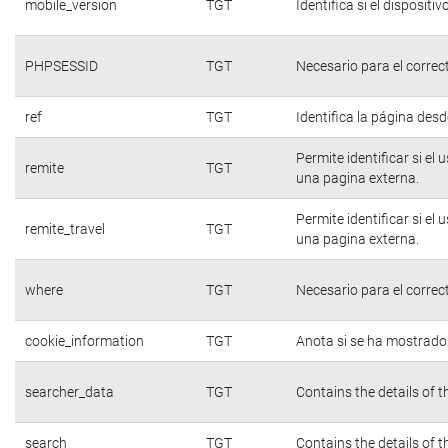
mobile_version
TGT
Identifica si el dispositiv
PHPSESSID
TGT
Necesario para el correc
ref
TGT
Identifica la página desde
Permite identificar si el
remite
TGT
una pagina externa.
Permite identificar si el
remite_travel
TGT
una pagina externa.
where
TGT
Necesario para el correc
cookie_information
TGT
Anota si se ha mostrado e
searcher_data
TGT
Contains the details of 
search
TGT
Contains the details of 