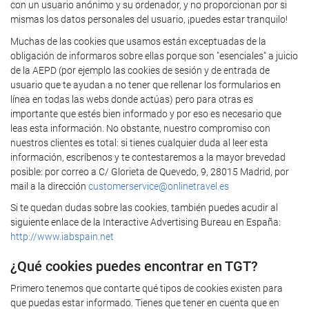
con un usuario anónimo y su ordenador, y no proporcionan por si
mismas los datos personales del usuario, ¡puedes estar tranquilo!
Muchas de las cookies que usamos están exceptuadas de la
obligación de informaros sobre ellas porque son "esenciales" a juicio
de la AEPD (por ejemplo las cookies de sesión y de entrada de
usuario que te ayudan a no tener que rellenar los formularios en
línea en todas las webs donde actúas) pero para otras es
importante que estés bien informado y por eso es necesario que
leas esta información. No obstante, nuestro compromiso con
nuestros clientes es total: si tienes cualquier duda al leer esta
información, escríbenos y te contestaremos a la mayor brevedad
posible: por correo a C/ Glorieta de Quevedo, 9, 28015 Madrid, por
mail a la dirección
customerservice@onlinetravel.es
Si te quedan dudas sobre las cookies, también puedes acudir al
siguiente enlace de la Interactive Advertising Bureau en España:
http://www.iabspain.net
¿Qué cookies puedes encontrar en TGT?
Primero tenemos que contarte qué tipos de cookies existen para
que puedas estar informado. Tienes que tener en cuenta que en