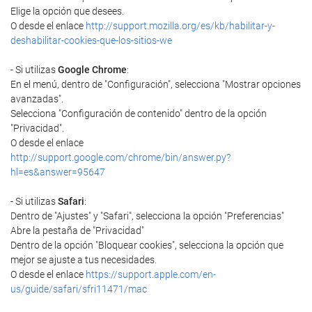
Elige la opción que desees.
O desde el enlace
http://support.mozilla.org/es/kb/habilitar-y-
deshabilitar-cookies-que-los-sitios-we
- Si utilizas
Google Chrome
:
En el menú, dentro de "Configuración", selecciona "Mostrar opciones
avanzadas".
Selecciona "Configuración de contenido" dentro de la opción
"Privacidad".
O desde el enlace
http://support.google.com/chrome/bin/answer.py?
hl=es&answer=95647
- Si utilizas
Safari
:
Dentro de "Ajustes" y "Safari", selecciona la opción "Preferencias"
Abre la pestaña de "Privacidad"
Dentro de la opción "Bloquear cookies", selecciona la opción que
mejor se ajuste a tus necesidades.
O desde el enlace
https://support.apple.com/en-
us/guide/safari/sfri11471/mac