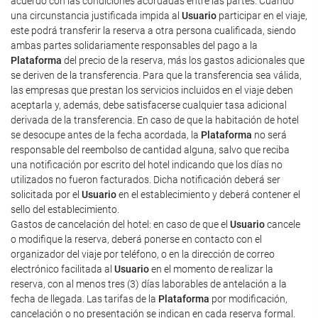
acuerdo con las condiciones acordadas entre las partes. Cuando
una circunstancia justificada impida al
Usuario
participar en el viaje,
este podrá transferir la reserva a otra persona cualificada, siendo
ambas partes solidariamente responsables del pago a la
Plataforma
del precio de la reserva, más los gastos adicionales que
se deriven de la transferencia. Para que la transferencia sea válida,
las empresas que prestan los servicios incluidos en el viaje deben
aceptarla y, además, debe satisfacerse cualquier tasa adicional
derivada de la transferencia. En caso de que la habitación de hotel
se desocupe antes de la fecha acordada, la
Plataforma
no será
responsable del reembolso de cantidad alguna, salvo que reciba
una notificación por escrito del hotel indicando que los días no
utilizados no fueron facturados. Dicha notificación deberá ser
solicitada por el
Usuario
en el establecimiento y deberá contener el
sello del establecimiento.
Gastos de cancelación del hotel: en caso de que el
Usuario
cancele
o modifique la reserva, deberá ponerse en contacto con el
organizador del viaje por teléfono, o en la dirección de correo
electrónico facilitada al
Usuario
en el momento de realizar la
reserva, con al menos tres (3) días laborables de antelación a la
fecha de llegada. Las tarifas de la
Plataforma
por modificación,
cancelación o no presentación se indican en cada reserva formal.