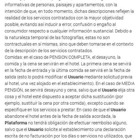
informativas de personas, paisajes y apartamentos, con la
intención de que, en todo momento, dichas descripciones reflejen la
realidad de los servicios contratados con la mayor objetividad
posible, evitando así inducir a error, confusión o engaño al
consumidor respecto a cualquier información sustancial. Debido a
la naturaleza temporal de las fotografías, estas no son
contractuales en sí mismas, sino que deben tomarse en el contexto
de la descripción de los servicios contratados.
Comidas: en el caso de PENSION COMPLETA, el desayuno, la
comida y la cena se servirán en el hotel. La primera cena se servirá
en la fecha de entrada y la última comida se servirá en la fecha de
salida (esto lo podrá modificar el
Usuario
mediante solicitud previa
al hotel, una vez alojado en el establecimiento). En el caso de MEDIA
PENSIÓN, se servirá desayuno y cena, salvo que el
Usuario
elija otra
cosa y el hotel esté dispuesto a aceptar dicha sustitución (por
ejemplo, sustituir la cena por otra comida), excepto cuando se
especifique en los servicios a prestar. En caso de que el
Usuario
abandone el hotel antes de la fecha de salida acordada, la
Plataforma
no tendrá obligación de efectuar reembolso alguno,
salvo que el
Usuario
solicite al establecimiento una declaración
escrita de no facturación por los días o servicios no utilizados, que