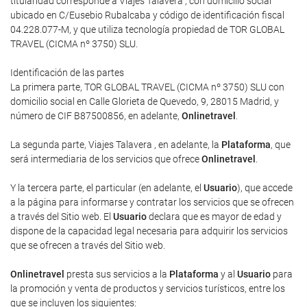
titularidad corresponde a Viajes Talavera , con domicilio social
ubicado en C/Eusebio Rubalcaba y código de identificación fiscal
04.228.077-M, y que utiliza tecnología propiedad de TOR GLOBAL
TRAVEL (CICMA nº 3750) SLU.
Identificación de las partes
La primera parte, TOR GLOBAL TRAVEL (CICMA nº 3750) SLU con
domicilio social en Calle Glorieta de Quevedo, 9, 28015 Madrid, y
número de CIF B87500856, en adelante,
Onlinetravel
.
La segunda parte, Viajes Talavera , en adelante, la
Plataforma
, que
será intermediaria de los servicios que ofrece
Onlinetravel
.
Y la tercera parte, el particular (en adelante, el
Usuario
), que accede
a la página para informarse y contratar los servicios que se ofrecen
a través del Sitio web. El
Usuario
declara que es mayor de edad y
dispone de la capacidad legal necesaria para adquirir los servicios
que se ofrecen a través del Sitio web.
Onlinetravel
presta sus servicios a la
Plataforma
y al
Usuario
para
la promoción y venta de productos y servicios turísticos, entre los
que se incluyen los siguientes: