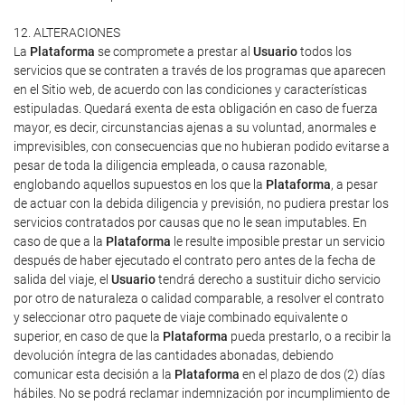
12. ALTERACIONES
La
Plataforma
se compromete a prestar al
Usuario
todos los
servicios que se contraten a través de los programas que aparecen
en el Sitio web, de acuerdo con las condiciones y características
estipuladas. Quedará exenta de esta obligación en caso de fuerza
mayor, es decir, circunstancias ajenas a su voluntad, anormales e
imprevisibles, con consecuencias que no hubieran podido evitarse a
pesar de toda la diligencia empleada, o causa razonable,
englobando aquellos supuestos en los que la
Plataforma
, a pesar
de actuar con la debida diligencia y previsión, no pudiera prestar los
servicios contratados por causas que no le sean imputables. En
caso de que a la
Plataforma
le resulte imposible prestar un servicio
después de haber ejecutado el contrato pero antes de la fecha de
salida del viaje, el
Usuario
tendrá derecho a sustituir dicho servicio
por otro de naturaleza o calidad comparable, a resolver el contrato
y seleccionar otro paquete de viaje combinado equivalente o
superior, en caso de que la
Plataforma
pueda prestarlo, o a recibir la
devolución íntegra de las cantidades abonadas, debiendo
comunicar esta decisión a la
Plataforma
en el plazo de dos (2) días
hábiles. No se podrá reclamar indemnización por incumplimiento de