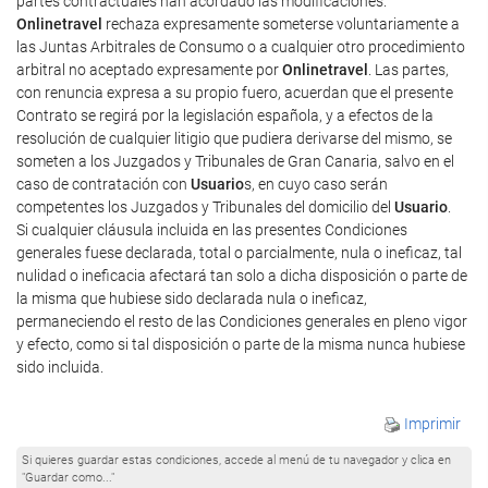
partes contractuales han acordado las modificaciones.
Onlinetravel
rechaza expresamente someterse voluntariamente a
las Juntas Arbitrales de Consumo o a cualquier otro procedimiento
arbitral no aceptado expresamente por
Onlinetravel
. Las partes,
con renuncia expresa a su propio fuero, acuerdan que el presente
Contrato se regirá por la legislación española, y a efectos de la
resolución de cualquier litigio que pudiera derivarse del mismo, se
someten a los Juzgados y Tribunales de Gran Canaria, salvo en el
caso de contratación con
Usuario
s, en cuyo caso serán
competentes los Juzgados y Tribunales del domicilio del
Usuario
.
Si cualquier cláusula incluida en las presentes Condiciones
generales fuese declarada, total o parcialmente, nula o ineficaz, tal
nulidad o ineficacia afectará tan solo a dicha disposición o parte de
la misma que hubiese sido declarada nula o ineficaz,
permaneciendo el resto de las Condiciones generales en pleno vigor
y efecto, como si tal disposición o parte de la misma nunca hubiese
sido incluida.
Imprimir
Si quieres guardar estas condiciones, accede al menú de tu navegador y clica en
"Guardar como..."