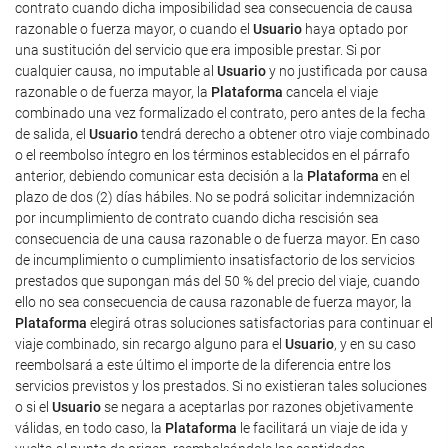
contrato cuando dicha imposibilidad sea consecuencia de causa
razonable o fuerza mayor, o cuando el
Usuario
haya optado por
una sustitución del servicio que era imposible prestar. Si por
cualquier causa, no imputable al
Usuario
y no justificada por causa
razonable o de fuerza mayor, la
Plataforma
cancela el viaje
combinado una vez formalizado el contrato, pero antes de la fecha
de salida, el
Usuario
tendrá derecho a obtener otro viaje combinado
o el reembolso íntegro en los términos establecidos en el párrafo
anterior, debiendo comunicar esta decisión a la
Plataforma
en el
plazo de dos (2) días hábiles. No se podrá solicitar indemnización
por incumplimiento de contrato cuando dicha rescisión sea
consecuencia de una causa razonable o de fuerza mayor. En caso
de incumplimiento o cumplimiento insatisfactorio de los servicios
prestados que supongan más del 50 % del precio del viaje, cuando
ello no sea consecuencia de causa razonable de fuerza mayor, la
Plataforma
elegirá otras soluciones satisfactorias para continuar el
viaje combinado, sin recargo alguno para el
Usuario
, y en su caso
reembolsará a este último el importe de la diferencia entre los
servicios previstos y los prestados. Si no existieran tales soluciones
o si el
Usuario
se negara a aceptarlas por razones objetivamente
válidas, en todo caso, la
Plataforma
le facilitará un viaje de ida y