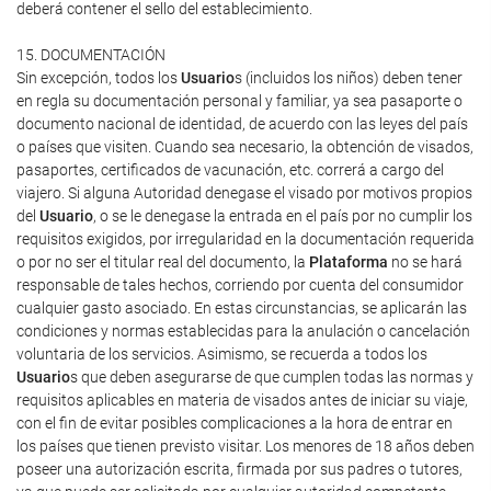
deberá contener el sello del establecimiento.
15. DOCUMENTACIÓN
Sin excepción, todos los
Usuario
s (incluidos los niños) deben tener
en regla su documentación personal y familiar, ya sea pasaporte o
documento nacional de identidad, de acuerdo con las leyes del país
o países que visiten. Cuando sea necesario, la obtención de visados,
pasaportes, certificados de vacunación, etc. correrá a cargo del
viajero. Si alguna Autoridad denegase el visado por motivos propios
del
Usuario
, o se le denegase la entrada en el país por no cumplir los
requisitos exigidos, por irregularidad en la documentación requerida
o por no ser el titular real del documento, la
Plataforma
no se hará
responsable de tales hechos, corriendo por cuenta del consumidor
cualquier gasto asociado. En estas circunstancias, se aplicarán las
condiciones y normas establecidas para la anulación o cancelación
voluntaria de los servicios. Asimismo, se recuerda a todos los
Usuario
s que deben asegurarse de que cumplen todas las normas y
requisitos aplicables en materia de visados antes de iniciar su viaje,
con el fin de evitar posibles complicaciones a la hora de entrar en
los países que tienen previsto visitar. Los menores de 18 años deben
poseer una autorización escrita, firmada por sus padres o tutores,