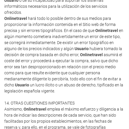
Usuario
o de su incapacidad para soportar los sistemas
informáticos necesarios para la utilización de los servicios
ofrecidos.
Onlinetravel
hará todo lo posible dentro de sus medios para
proporcionar la información contenida en el Sitio web de forma
precisa y sin errores tipográficos. En el caso de que
Onlinetravel
en
algún momento cometiera inadvertidamente un error de este tipo,
se corregirá inmediatamente. De existir un error tipográfico en
alguno de los precios indicados y algún
Usuario
hubiera tomado la
decisión de compra basada en dicho error,
Onlinetravel
asumirá el
coste del error y procederá a ejecutar la compra, salvo que dicho
error sea tan desproporcionado en relación con el precio medio
como para que resulte evidente que cualquier persona
medianamente diligente lo percibiría, todo ello con el fin de evitar a
dicho
Usuario
un lucro ilícito o un abuso de derecho, tipificado en la
legislación española vigente.
14. OTRAS CUESTIONES IMPORTANTES
Asimismo,
Onlinetravel
emplea el máximo esfuerzo y diligencia a la
hora de indicar las descripciones de cada servicio, que han sido
facilitadas por los propios establecimientos, en las fechas de
reserva y, para ello, en el programa, se vale de fotografías