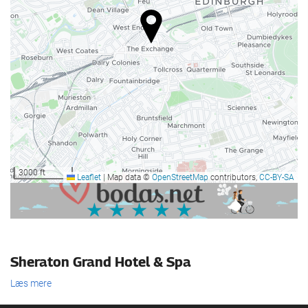
Café på stedet
Receptionen
Døgnåben reception
Bagageopbevaring
Parkering
Reklame
Parkering
3000 ft
Leaflet
|
Map data ©
OpenStreetMap
contributors,
CC-BY-SA
Business faciliteter
Business Center
Internetadgang
Sheraton Grand Hotel & Spa
Gratis wi-fi
Læs mere