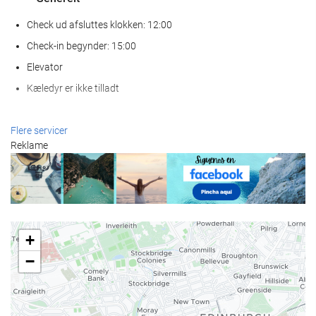
Check ud afsluttes klokken: 12:00
Check-in begynder: 15:00
Elevator
Kæledyr er ikke tilladt
Wellness
Flere servicer
Reklame
Spa
Tyrkisk bad
Sauna
Fitness
+
Mad og drikke
−
À la carte-restaurant
Bar