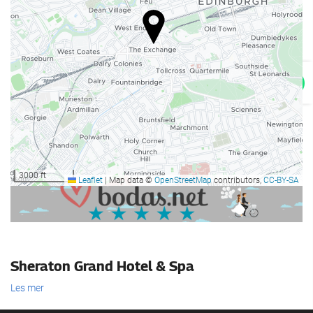
Kafé på overnattingsstedet
Resepsjonstjenester
Døgnåpen resepsjon
Bagasjeoppbevaring
Parkering
Reklame
Parkering
3000 ft
Leaflet
|
Map data ©
OpenStreetMap
contributors,
CC-BY-SA
Forretningsfasiliteter
Business Centre
Internett
Sheraton Grand Hotel & Spa
Gratis Wi-Fi
Les mer