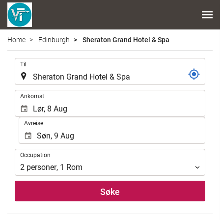
Home
Edinburgh
Sheraton Grand Hotel & Spa
.
Til
.
Ankomst
Avreise
Occupation
Occupation
2
personer
,
1
Rom
Søke