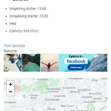
Utsjekking slutter: 12:00
Innsjekking starter: 15:00
Heis
Kjæledyr ikke tillatt
Velvære
Flest tjenester
Reklame
Spa
Dampbad
Badstue
Treningsrom
+
Mat og Drikke
−
À la carte-restaurant
Bar