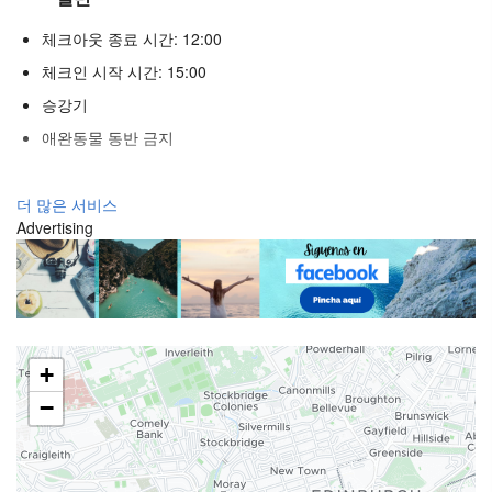
체크아웃 종료 시간: 12:00
체크인 시작 시간: 15:00
승강기
애완동물 동반 금지
웰니스
더 많은 서비스
Advertising
스파
터키식 목욕탕
사우나
헬스 클럽
+
푸드 & 베버리지
−
일품요리 레스토랑
바