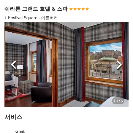
쉐라톤 그랜드 호텔 & 스파
1 Festival Square - 에든버러
이전으로
다음
1
/ 15
서비스
일반