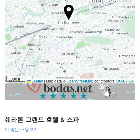
구내 커피숍
리셉션 서비스
24시간 프런트 데스크
수하물 보관소
주차장
Advertising
주차장
3000 ft
Leaflet
|
Map data ©
OpenStreetMap
contributors,
CC-BY-SA
비즈니스 시설
비지니스쎈터
인터넷
쉐라톤 그랜드 호텔 & 스파
무료 Wi-Fi
더 많은 내용보기
하우스키핑 서비스