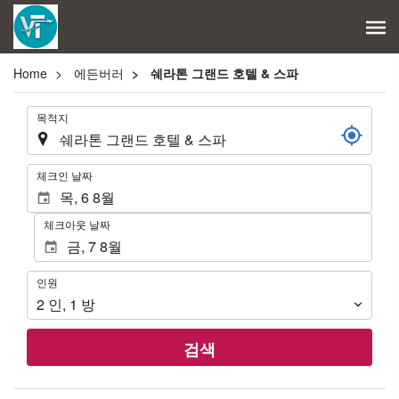
Home
에든버러
쉐라톤 그랜드 호텔 & 스파
.
목적지
.
체크인 날짜
체크아웃 날짜
인
인원
원
2
인
,
1
방
검색