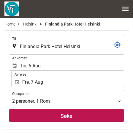
Home
Helsinki
Finlandia Park Hotel Helsinki
.
Til
.
Ankomst
Avreise
Occupation
Occupation
2
personer
,
1
Rom
Søke