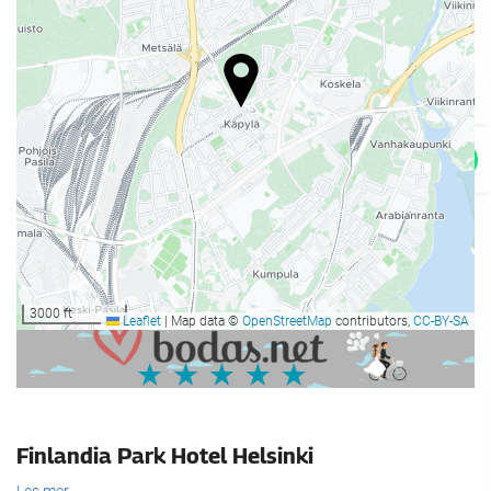
Spesialkost (etter avtale)
Frokost på rommet
Frukt
Snacks
Grillutstyr
Velvære
Basseng-/strandhåndklær
Reklame
Parasoller
Badstue
3000 ft
Leaflet
|
Map data ©
OpenStreetMap
contributors,
CC-BY-SA
Garderober for treningssenter/spa
Treningsrom
Resepsjonstjenester
Finlandia Park Hotel Helsinki
Bagasjeoppbevaring
Les mer