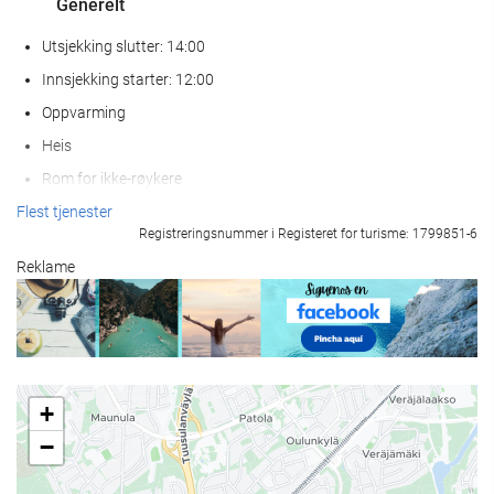
Generelt
Utsjekking slutter: 14:00
Innsjekking starter: 12:00
Oppvarming
Heis
Rom for ikke-røykere
Røykfritt på hele overnattingsstedet
Flest tjenester
Registreringsnummer i Registeret for turisme: 1799851-6
Røykeområde
Reklame
Kjæledyr ikke tillatt
Mat og Drikke
Restaurant
+
Bar
−
Kiosk
Barnemenyer