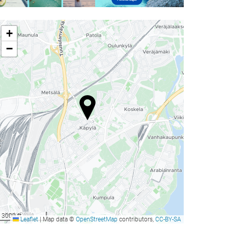
+
−
ublicidad
3000 ft
Leaflet
|
Map data ©
OpenStreetMap
contributors,
CC-BY-SA