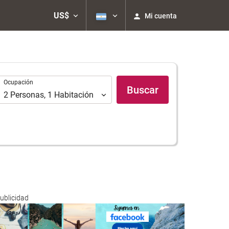
US$
Mi cuenta
Ocupación
Ocupación
Buscar
2
Personas
,
1
Habitación
ublicidad