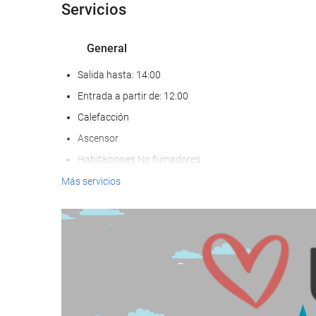
Servicios
General
Salida hasta: 14:00
Entrada a partir de: 12:00
Calefacción
Ascensor
Habitaciones No fumadores
Hotel no fumadores
Más servicios
Zona de fumadores
No admite mascotas
Bienestar
Toallas de playa o piscina