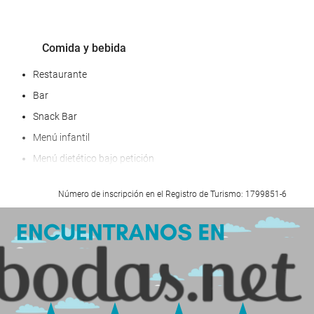
Comida y bebida
Restaurante
Bar
Snack Bar
Menú infantil
Menú dietético bajo petición
Opción de desayuno en la habitación
Número de inscripción en el Registro de Turismo: 1799851-6
Fruta
Tentempiés
Zona de barbacoa
Servicios de recepción
Guardaequipaje