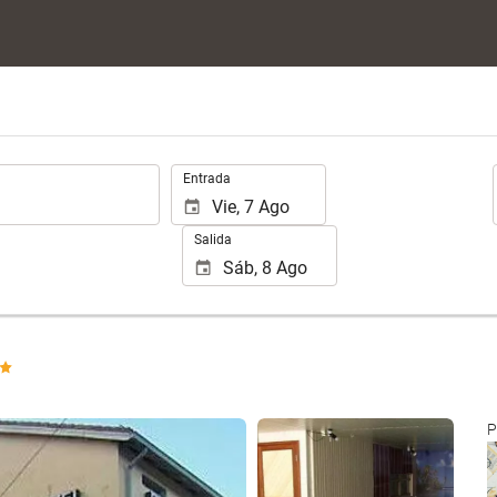
.
Entrada
Salida
Ver 24 fotos
P