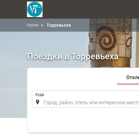
Home
Торревьеха
Поездки в Торревьеха
Отел
.
Куда