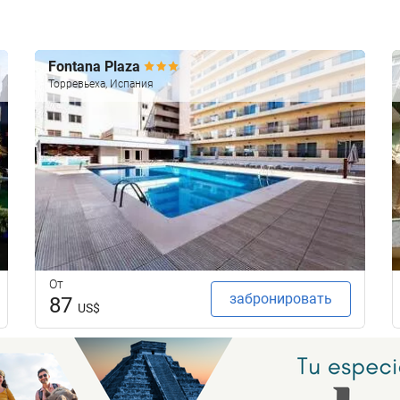
Fontana Plaza
Торревьеха, Испания
От
забронировать
87
US$