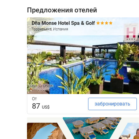
Предложения отелей
Dña Monse Hotel Spa & Golf
Торревьеха, Испания
От
забронировать
87
US$