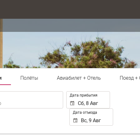
и
Полёты
Авиабилет + Отель
Поезд +
.
Дата прибытия
Дата отъезда