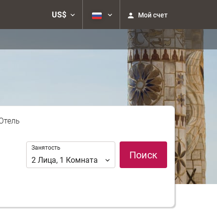
US$
Мой счет
 Отель
Занятость
Занятость
Поиск
2
Лица
,
1
Комната