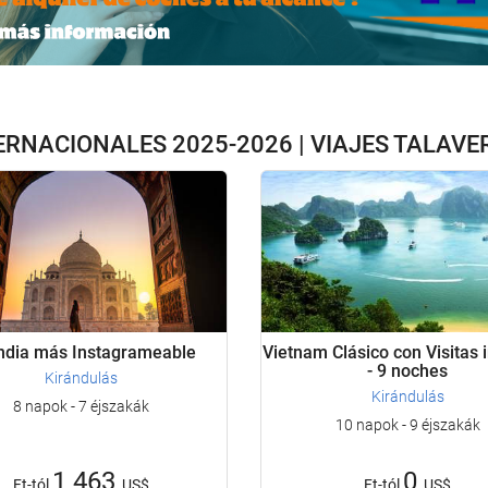
ERNACIONALES 2025-2026 | VIAJES TALAVE
ndia más Instagrameable
Vietnam Clásico con Visitas 
- 9 noches
Kirándulás
Kirándulás
8 napok - 7 éjszakák
10 napok - 9 éjszakák
1 463
0
Ft-tól
US$
Ft-tól
US$