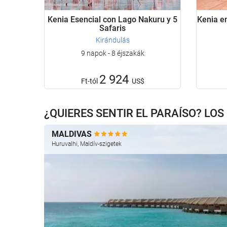
Kenia Esencial con Lago Nakuru y 5
Kenia e
Safaris
Kirándulás
9 napok - 8 éjszakák
2 924
Ft-tól
US$
¿QUIERES SENTIR EL PARAÍSO? LO
MALDIVAS
Huruvalhi, Maldív-szigetek