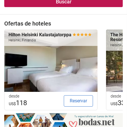
Buscar
alojamiento..
búsqueda
de
su
Ofertas de hoteles
hotel.
Hilton Helsinki Kalastajatorppa
The Hot
Resorts
Helsinki, Finlandia
Helsinki, F
desde
desde
Reservar
118
33
US$
US$