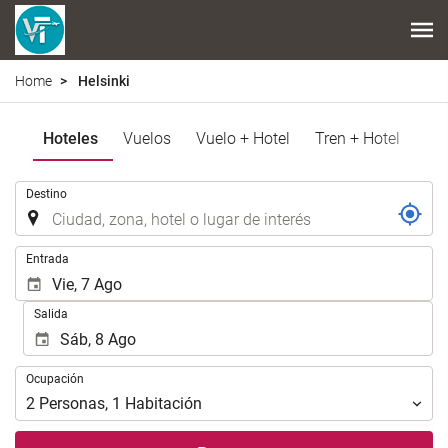
Home
Helsinki
Hoteles
Vuelos
Vuelo + Hotel
Tren + Hotel
Introduzca
Destino
el
lugar
de
Introduzca
Entrada
destino
las
en
fechas
Salida
el
de
que
inicio
realizar
y
Ocupación
la
Ocupación
fin
búsqueda
para
2
Personas
,
1
Habitación
de
realizar
su
la